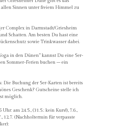
 der Griesheimer Düne gibt es das
 allen Sinnen unter freiem Himmel zu
gger Complex in Darmstadt/Griesheim
und Schatten. Am besten Du hast eine
ückenschutz sowie Trinkwasser dabei.
oga in den Dünen” kannst Du eine 5er-
u den Sommer-Ferien buchen – ein
: Die Buchung der 5er-Karten ist bereits
chönes Geschenk? Gutscheine stelle ich
ist möglich.
Uhr: am 24.5., (31.5.: kein Kurs!), 7.6.,
 5.7., 12.7. (Nachholtermin für verpasste
oker);