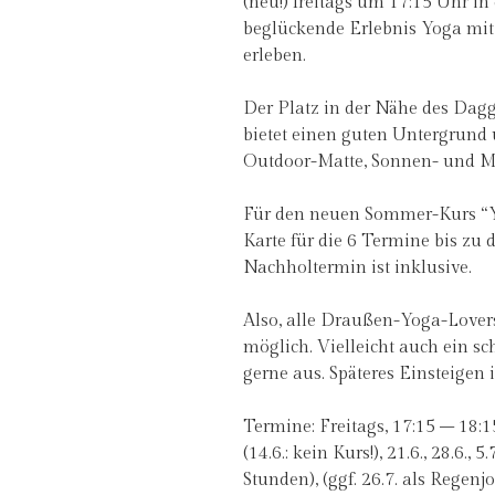
(neu!) freitags um 17:15 Uhr in
beglückende Erlebnis Yoga mit
erleben.
Der Platz in der Nähe des Da
bietet einen guten Untergrund 
Outdoor-Matte, Sonnen- und M
Für den neuen Sommer-Kurs “Y
Karte für die 6 Termine bis z
Nachholtermin ist inklusive.
Also, alle Draußen-Yoga-Lovers
möglich. Vielleicht auch ein s
gerne aus. Späteres Einsteigen 
Termine: Freitags, 17:15 – 18:15 
(14.6.: kein Kurs!), 21.6., 28.6.,
Stunden), (ggf. 26.7. als Regenj