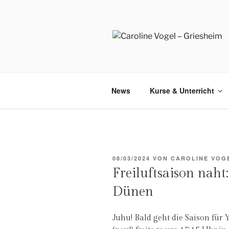
Zum
Inhalt
springen
News
Kurse & Unterricht
VERÖFFENTLICHT
08/03/2024
VON
CAROLINE VOG
AM
Freiluftsaison nah
Dünen
Juhu! Bald geht die Saison für 