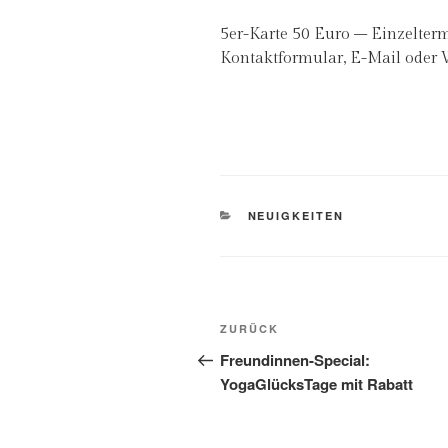
5er-Karte 50 Euro – Einzelterm
Kontaktformular, E-Mail oder
KATEGORIEN
NEUIGKEITEN
Beitragsnavigation
Vorheriger
ZURÜCK
Beitrag
Freundinnen-Special:
YogaGlücksTage mit Rabatt