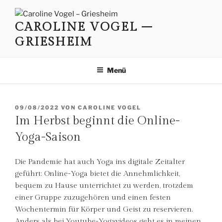
Zum
Inhalt
CAROLINE VOGEL –
springen
GRIESHEIM
Menü
VERÖFFENTLICHT
09/08/2022
VON
CAROLINE VOGEL
AM
Im Herbst beginnt die Online-
Yoga-Saison
Die Pandemie hat auch Yoga ins digitale Zeitalter
geführt: Online-Yoga bietet die Annehmlichkeit,
bequem zu Hause unterrichtet zu werden, trotzdem
einer Gruppe zuzugehören und einen festen
Wochentermin für Körper und Geist zu reservieren.
Anders als bei Youtube-Yogavideos geht es in meinen