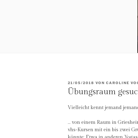
VERÖFFENTLICHT
21/05/2018
VON
CAROLINE VO
AM
Übungsraum gesuc
Vielleicht kennt jemand jemand
… von einem Raum in Griesheim
vhs-Kursen mit ein bis zwei G
könnte: Etwa in anderen Yoga