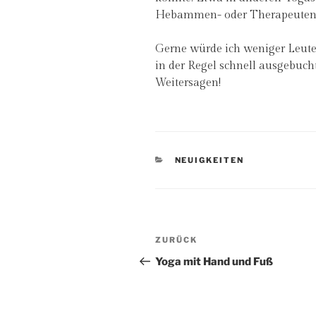
Hebammen- oder Therapeuten
Gerne würde ich weniger Leut
in der Regel schnell ausgebuch
Weitersagen!
KATEGORIEN
NEUIGKEITEN
Beitragsnavigation
Vorheriger
ZURÜCK
Beitrag
Yoga mit Hand und Fuß