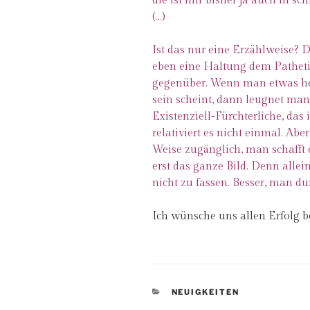
die ist mir bisher ja auch in 
(…)
Ist das nur eine Erzählweise? Da
eben eine Haltung dem Pathetis
gegenüber. Wenn man etwas heit
sein scheint, dann leugnet man 
Existenziell-Fürchterliche, da
relativiert es nicht einmal. Ab
Weise zugänglich, man schafft 
erst das ganze Bild. Denn allei
nicht zu fassen. Besser, man dur
Ich wünsche uns allen Erfolg 
KATEGORIEN
NEUIGKEITEN