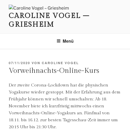
Zum
Inhalt
CAROLINE VOGEL –
springen
GRIESHEIM
Menü
VERÖFFENTLICHT
07/11/2020
VON
CAROLINE VOGEL
AM
Vorweihnachts-Online-Kurs
Der zweite Corona-Lockdown hat die physischen
Yogakurse wieder gestoppt. Mit der Erfahrung aus dem
Frühjahr können wir schnell umschalten: Ab 18.
November biete ich kurzfristig mittwochs einen
Vorweihnachts-Online-Yogakurs an. Fünfmal von
18.11. bis 16.12. zur besten Tagesschau-Zeit immer um
20:15 Uhr bis 21:30 Uhr.