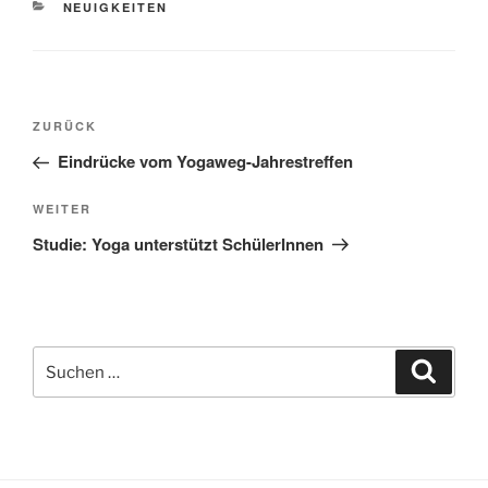
KATEGORIEN
NEUIGKEITEN
Beitragsnavigation
Vorheriger
ZURÜCK
Beitrag
Eindrücke vom Yogaweg-Jahrestreffen
Nächster
WEITER
Beitrag
Studie: Yoga unterstützt SchülerInnen
Suche
Suche
nach: