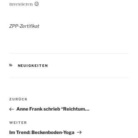
investieren 😉
ZPP-Zertifikat
KATEGORIEN
NEUIGKEITEN
Beitragsnavigation
Vorheriger
ZURÜCK
Beitrag
Anne Frank schrieb “Reichtum…
Nächster
WEITER
Beitrag
Im Trend: Beckenboden-Yoga