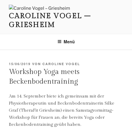
Zum
Inhalt
CAROLINE VOGEL –
springen
GRIESHEIM
Menü
VERÖFFENTLICHT
15/06/2019
VON
CAROLINE VOGEL
AM
Workshop Yoga meets
Beckenbodentraining
Am 14. September biete ich gemeinsam mit der
Physiotherapeutin und Beckenbodentrainerin Silke
Graf (TheraFit Griesheim) einen Samstagvormittag-
Workshop für Frauen an, die bereits Yoga oder
Beckenbodentraining geübt haben.