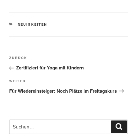
KATEGORIEN
NEUIGKEITEN
Beitragsnavigation
Vorheriger
ZURÜCK
Beitrag
Zertifiziert für Yoga mit Kindern
Nächster
WEITER
Beitrag
Für Wiedereinsteiger: Noch Plätze im Freitagskurs
Suche
Suche
nach: