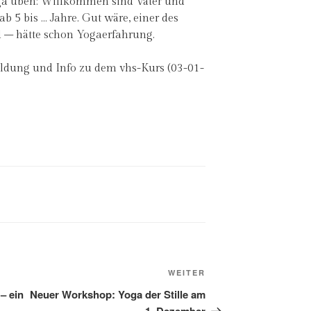
a üben: Willkommen sind Väter und
 5 bis … Jahre. Gut wäre, einer des
 – hätte schon Yogaerfahrung.
eldung und Info zu dem vhs-Kurs (03-01-
Nächster
WEITER
Beitrag
– ein
Neuer Workshop: Yoga der Stille am