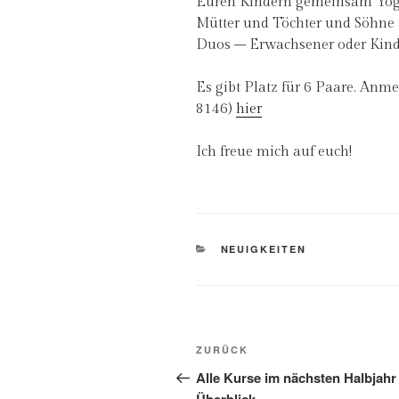
Euren Kindern gemeinsam Yog
Mütter und Töchter und Söhne ab
Duos – Erwachsener oder Kind
Es gibt Platz für 6 Paare. Anm
8146)
hier
Ich freue mich auf euch!
KATEGORIEN
NEUIGKEITEN
Beitragsnavigation
Vorheriger
ZURÜCK
Beitrag
Alle Kurse im nächsten Halbjahr 