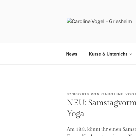
Zum
Inhalt
springen
News
Kurse & Unterricht
VERÖFFENTLICHT
07/08/2018
VON
CAROLINE VOG
AM
NEU: Samstagvormi
Yoga
Am 18.8. könnt ihr einen Sams