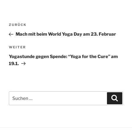
Beitragsnavigation
Vorheriger
ZURÜCK
Beitrag
Mach mit beim World Yoga Day am 23. Februar
Nächster
WEITER
Beitrag
Yogastunde gegen Spende: “Yoga for the Cure” am
19.1.
Suche
Suche
nach: