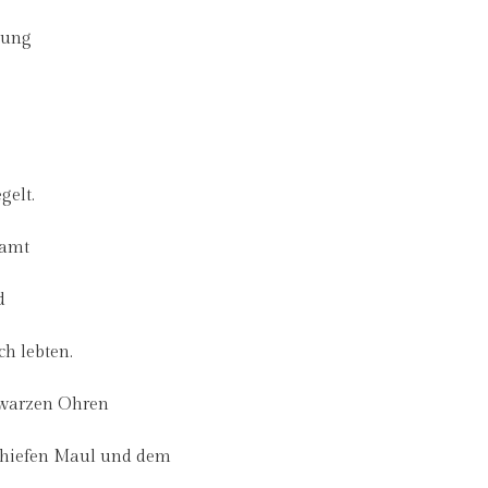
tung
gelt.
Samt
d
ch lebten.
hwarzen Ohren
chiefen Maul und dem