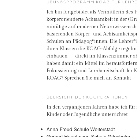
ÜBUNGSPROGRAMM KOAG FÜR LEHRE
Ich bin fortgebildet als Vermittlerin d
körperorientierte Achtsamkeit in der (G
minütige auf moderner Neurowissensch
basierenden Körper- und Achtsamkeitsp
Schulen an Pädagog*innen. Die Lehrer*
ihren Klassen die KOAG-Abfolge regelmä
einbauen – direkt im Klassenzimmer ohn
haben damit ein Mittel im herausforder
Fokussierung und Lernbereitschaft der Ki
KOAG? Sprechen Sie mich an
Kontakt
ÜBERSICHT DER KOOPERATIONEN
In den vergangenen Jahren habe ich für 
Kinder oder Jugendliche unterrichtet:
Anna-Freud-Schule Weiterstadt
Gerhart-Hauptmann-Schule Griesheim