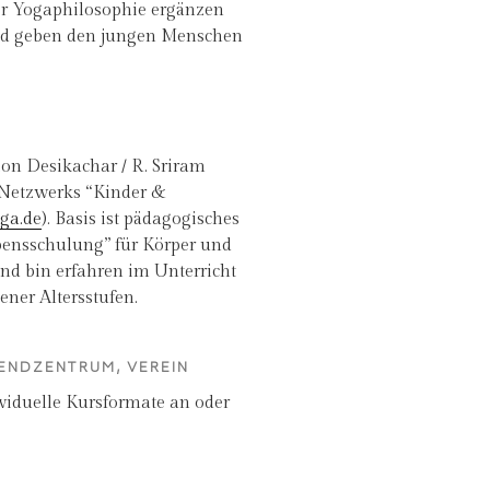
er Yogaphilosophie ergänzen
nd geben den jungen Menschen
on Desikachar / R. Sriram
 Netzwerks “Kinder &
ga.de
). Basis ist pädagogisches
ebensschulung” für Körper und
und bin erfahren im Unterricht
ner Altersstufen.
GENDZENTRUM, VEREIN
ividuelle Kursformate an oder