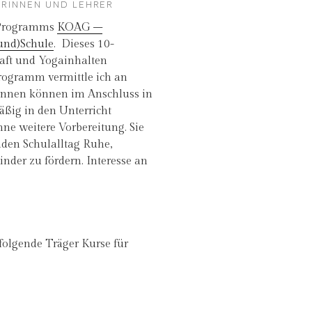
RINNEN UND LEHRER
es Programms
KOAG –
rund)Schule
. Dieses 10-
aft und Yogainhalten
rogramm vermittle ich an
innen können im Anschluss in
ßig in den Unterricht
e weitere Vorbereitung. Sie
nden Schulalltag Ruhe,
nder zu fördern. Interesse an
folgende Träger Kurse für